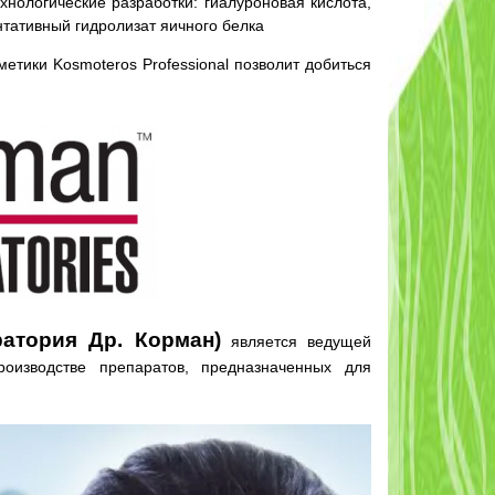
нологические разработки: гиалуроновая кислота,
тативный гидролизат яичного белка
етики Kosmoteros Professional позволит добиться
ратория Др. Корман)
является ведущей
изводстве препаратов, предназначенных для