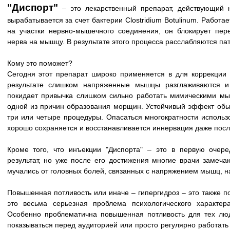
"Диспорт"
– это лекарственный препарат, действующий н
вырабатывается за счет бактерии Clostridium Botulinum. Работ
на участки нервно-мышечного соединения, он блокирует пер
нерва на мышцу. В результате этого процесса расслабляются п
Кому это поможет?
Сегодня этот препарат широко применяется в для коррекции
результате слишком напряженные мышцы разглаживаются и 
покидает привычка слишком сильно работать мимическими мыш
одной из причин образования морщин. Устойчивый эффект обычн
три или четыре процедуры. Опасаться многократности использ
хорошо сохраняется и восстанавливается иннервация даже посл
Кроме того, что инъекции "Диспорта" – это в первую очере
результат, но уже после его достижения многие врачи замечаю
мучались от головных болей, связанных с напряжением мышц, н
Повышенная потливость или иначе – гипергидроз – это также п
это весьма серьезная проблема психологического характе
Особенно проблематична повышенная потливость для тех лю
показываться перед аудиторией или просто регулярно работать