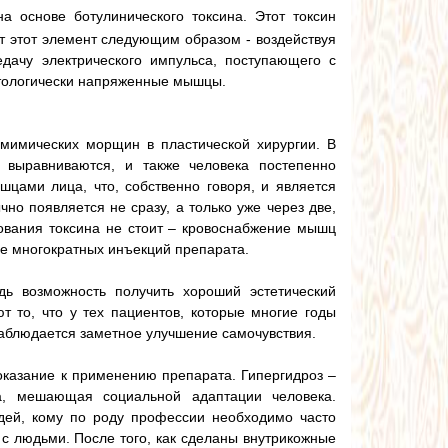
а основе ботулинического токсина. Этот токсин
ает этот элемент следующим образом - воздействуя
едачу электрического импульса, поступающего с
атологически напряженные мышцы.
 мимических морщин в пластической хирургии. В
выравниваются, и также человека постепенно
цами лица, что, собственно говоря, и является
о появляется не сразу, а только уже через две,
ования токсина не стоит – кровоснабжение мышц
е многократных инъекций препарата.
дь возможность получить хороший эстетический
т то, что у тех пациентов, которые многие годы
аблюдается заметное улучшение самочувствия.
оказание к применению препарата. Гипергидроз –
ра, мешающая социальной адаптации человека.
дей, кому по роду профессии необходимо часто
 с людьми. После того, как сделаны внутрикожные