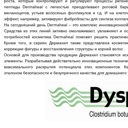
роста, которые контролируют и регулируют процессы реген
пептиды Dermaheal c легкостью преодолевают роговой барь
меланоцитов, устьев волосяных фолликулов и т.д. И на клето
эффект, например, активируют фибробласты для синтеза коллаг
На сегодняшний день Dermaheal – это комплекс инновационной 
Средства из этих линий активно омолаживают, увлажняют и ос
потребностей косметика Dermaheal поможет решить практичес
Кроме того, в сериях Дермахил также представлена космети
коррекции фигуры и восстановления структуры и корней волос .
Основой для производства продукции Дермахил становятся и
элементы. Разрабатывая действительно инновационные техниче
максимального раскрытия потенциала этих компонентов. Ка
эталоном безопасности и безупречного качества для домашнего